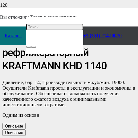
Главная
/
Каталог
/
Компрессоры
/
Воздухоподготовка
/
Осушители
/
Вы отложили
Товар
в свою корзину.
Рефрижераторного типа
/
Каталог
+7 (351) 214-90-70
Осушитель воздуха
рефрижераторный
KRAFTMANN KHD 1140
Давление, бар: 14; Производительность м.куб/мин: 19000.
Осушители Kraftmann просты в эксплуатации и экономичны в
обслуживании. Обеспечивают возможность получения
качественного сжатого воздуха с минимальными
инвестиционными затратами.
Одним из основн
Описание
Описание