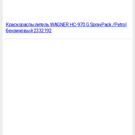
Краскораспылитель WAGNER HC-970 G SprayPack /Petrol
бензиновый 2332192