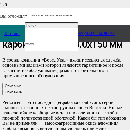
Главная
/
Каталог
/
Отделочное оборудование
/
Абразивоструйное
/
Комплектующие
/
Сопла
/
Вы отложили
Товар
в свою корзину.
Сопло Performer 600х8.0,
Каталог
+7 (351) 214-90-70
карбид кремния 8.0х150 мм
В состав компании «Ворса Урал» входит сервисная служба,
основными задачами которой являются гарантийное и после
гарантийное обслуживание, ремонт строительного и
промышленного оборудования.
Описание
Описание
Performer — это последняя разработка Contracor в серии
высокоэффективных пескоструйных сопел Вентури. Новые
износостойкие карбидные вставки в сочетании с легкой и
прочной полиуретановой оболочкой. Какой бы тип абразивов
Вы не применяли — высокоагрессивные окись алюминия,
карбид кремния, колотую стальную дробь или менее