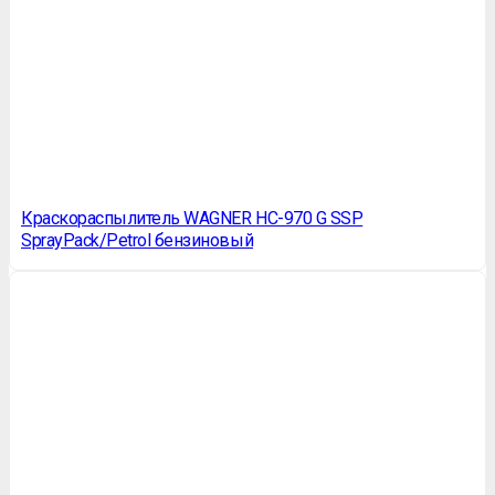
Краскораспылитель WAGNER HC-970 G SSP
SprayPack/Petrol бензиновый