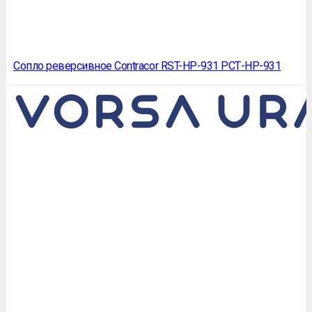
Сопло реверсивное Contracor RST-HP-931 РСТ-НР-931