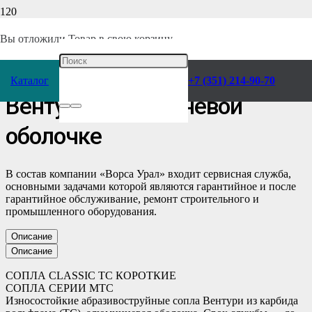
Главная
/
Каталог
/
Отделочное оборудование
/
Абразивоструйное
/
Комплектующие
/
Сопла
/
Вы отложили
Товар
в свою корзину.
Сопло MTC-5.0 d — 5,0 мм
Каталог
+7 (351) 214-90-70
Вентури в алюминевой
оболочке
В состав компании «Ворса Урал» входит сервисная служба,
основными задачами которой являются гарантийное и после
гарантийное обслуживание, ремонт строительного и
промышленного оборудования.
Описание
Описание
СОПЛА CLASSIC TC КОРОТКИЕ
СОПЛА СЕРИИ MTC
Износостойкие абразивоструйные сопла Вентури из карбида