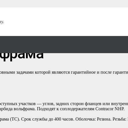
плектующие
/
Сопла
/
у.
нтури угловое, d —
ьфрама
новными задачами которой являются гарантийное и после гаран
ступных участков — углов, задних сторон фланцев или внутрен
карбида вольфрама. Подходят к соплодержателям Contracor NHP.
ама (TC). Срок службы до 400 часов. Оболочка: Резина. Резьба: