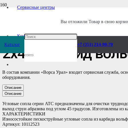
Сервисные центры
Главная
/
Каталог
/
Отделочное оборудование
/
Абразивоструйное
/
Ком
Вы отложили
Товар
в свою корзин
Сопло ATC-8,0-2 Ве
Контакты
Каталог
+7 (351) 214-90-70
2х45`, карбид вол
В состав компании «Ворса Урал» входит сервисная служба, ос
оборудования.
Описание
Описание
Угловые сопла серии ATC предназначены для очистки труднодо
выход струи абразива под углом 45 градусов. Изготовлены из 
ХАРАКТЕРИСТИКИ
Износостойкие пескоструйные угловые сопла из карбида вольфр
Артикул: 10112523