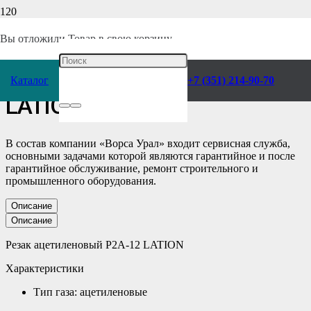
Главная
/
Каталог
/
Сварочное оборудование
/
Газорежущее
оборудование
/
Резаки
/
Ацетиленовые
/
Вы отложили
Товар
в свою корзину.
Резак ацетиленовый Р2А-12
Каталог
+7 (351) 214-90-70
LATION
В состав компании «Ворса Урал» входит сервисная служба,
основными задачами которой являются гарантийное и после
гарантийное обслуживание, ремонт строительного и
промышленного оборудования.
Описание
Описание
Резак ацетиленовый Р2А-12 LATION
Характеристики
Тип газа: ацетиленовые