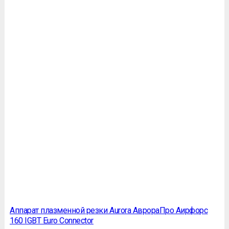
Аппарат плазменной резки Aurora АврораПро Аирфорс
160 IGBT Euro Connector