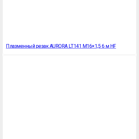
Плазменный резак AURORA LT141 М16×1,5 6 м HF