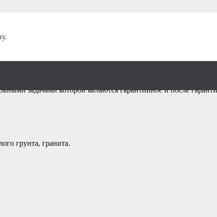
менный инструмент
/
у.
 ТомскЧереповец
новными задачами которой являются гарантийное и после гаран
ого грунта, гранита.