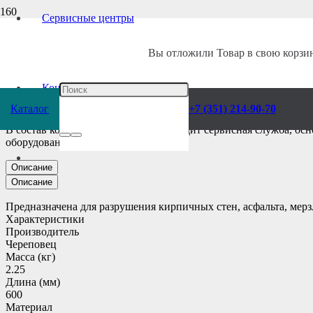
Сервисные центры
Главная
/
Каталог
/
Инструмент
/
Пневматический
/
Комплектующие
/
С
Вы отложили
Товар
в свою корзин
Пика П-11-600 мм
Контакты
Каталог
+7 (351) 214-90-70
В состав компании «Ворса Урал» входит сервисная служба, ос
оборудования.
Описание
Описание
Предназначена для разрушения кирпичных стен, асфальта, мерзл
Характеристики
Производитель
Череповец
Масса (кг)
2.25
Длина (мм)
600
Материал