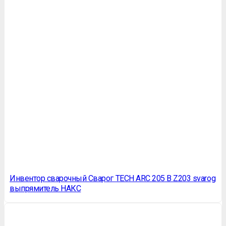
Инвентор сварочный Сварог TEСH ARС 205 В Z203 svarog
выпрямитель НАКС