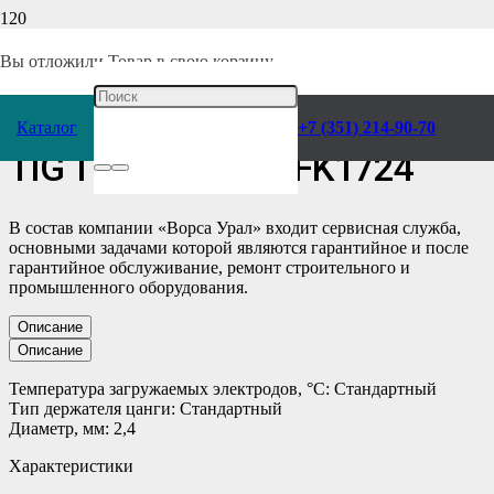
Главная
/
Каталог
/
Сварочное оборудование
/
Комплектующие
/
Держатели
/
Держатель цанги
/
Вы отложили
Товар
в свою корзину.
Держатель цанги d2,4 мм
Каталог
+7 (351) 214-90-70
TIG TP 17/18/26 JFK1724
В состав компании «Ворса Урал» входит сервисная служба,
основными задачами которой являются гарантийное и после
гарантийное обслуживание, ремонт строительного и
промышленного оборудования.
Описание
Описание
Температура загружаемых электродов, °C: Стандартный
Тип держателя цанги: Стандартный
Диаметр, мм: 2,4
Характеристики