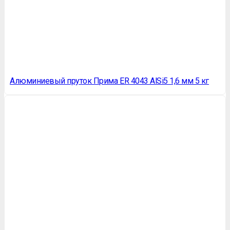
Алюминиевый пруток Прима ER 4043 AlSi5 1,6 мм 5 кг