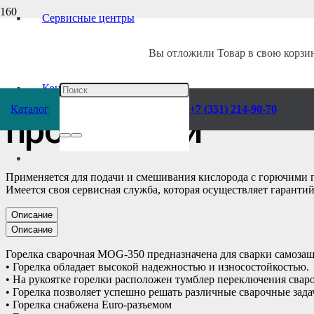
Сервисные центры
Главная
/
Каталог
/
Сварочное оборудование
/
Комплектующие
/
Горелк
Вы отложили
Товар
в свою корзин
Горелка сварочна
Контакты
Каталог
+7 (351) 214-90-70
проволокой
Применяется для подачи и смешивания кислорода с горючими г
Имеется своя сервисная служба, которая осуществляет гаранти
Описание
Описание
Горелка сварочная MOG-350 предназначена для сварки самоза
• Горелка обладает высокой надежностью и износостойкостью.
• На рукоятке горелки расположен тумблер переключения свар
• Горелка позволяет успешно решать различные сварочные зада
• Горелка снабжена Euro-разъемом