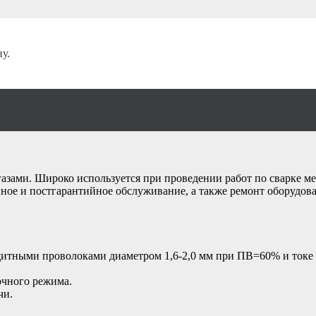
и
/
Газовоздушная
/
у.
я MOG-350 3 м сва
азами. Широко используется при проведении работ по сварке ме
йное и постгарантийное обслуживание, а также ремонт оборудов
щитными проволоками диаметром 1,6-2,0 мм при ПВ=60% и токе
очного режима.
чи.