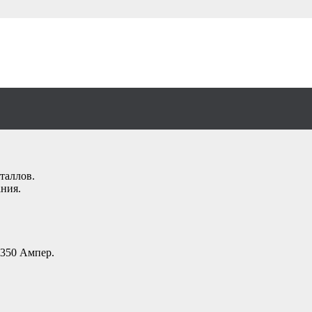
рка самозащитной
таллов.
ания.
 350 Ампер.