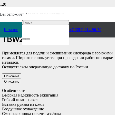
Главная
/
Каталог
/
Сварочное оборудование
/
Комплектующие
/
Горелки
/
Газовоздушная
/
Вы отложили
Товар
в свою корзину.
Горелка TIG TP 26 М12×1 4 м
Каталог
+7 (351) 214-90-70
TBW2604-01
Применяется для подачи и смешивания кислорода с горючими
газами. Широко используется при проведении работ по сварке
металлов.
Осуществляем оперативную доставку по России.
Описание
Описание
Особенности:
Высокая надежность зажигания
Гибкий шланг пакет
Вставка рукава из кожи
Воздушное охлаждение
Сменная кнопка подачи газа/тока