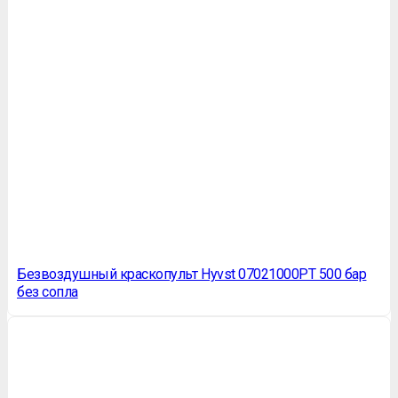
Безвоздушный краскопульт Hyvst 07021000PT 500 бар
без сопла