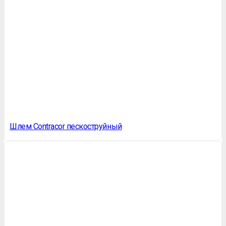
Шлем Сontraсor пескоструйный