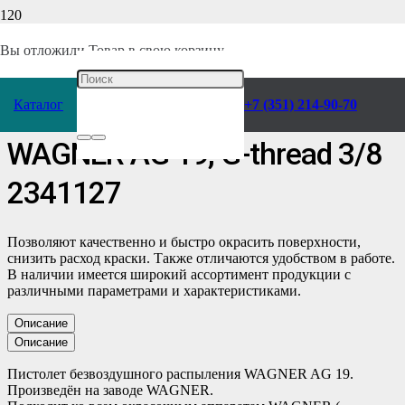
Главная
/
Каталог
/
Отделочное оборудование
/
Окрасочное
/
Вы отложили
Товар
в свою корзину.
Комплектующие
/
Пистолеты
/
Каталог
+7 (351) 214-90-70
Безвоздушный пистолет
WAGNER AG 19, G-thread 3/8
2341127
Позволяют качественно и быстро окрасить поверхности,
снизить расход краски. Также отличаются удобством в работе.
В наличии имеется широкий ассортимент продукции с
различными параметрами и характеристиками.
Описание
Описание
Пистолет безвоздушного распыления WAGNER AG 19.
Произведён на заводе WAGNER.