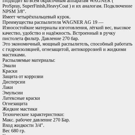
Подходит ко всем окрасочным аппаратам WAGNER (
ProSpray, SuperFinish,HeavyCoat ) и их аналогам. Подключение
NPSM 3/8″.
Имеет четырёхпальцевый курок.
Преимущества распылителя WAGNER AG 19 —
Износостойкие материалы изготовления, лёгкий вес, высокое
качество, удобство и надёжность. Встроенный в ручку
пистолета фильтр. Давление 270 бар.
Это экономичный, мощный распылитель, способный работать
с гидроизоляцией, огнезащитой, антикоррозией и жидкими
мастиками.
Распыляемые материалы:
Эмали
Краски
Защита от коррозии
Дисперсии
Лаки
Эмульсии
Латексные краски
Огнезащита
Жидкие мастики
Технические характеристики:
Макс. рабочее давление 270 Бар.
Вход жидкости 3/4″.
Вес 680 гр.