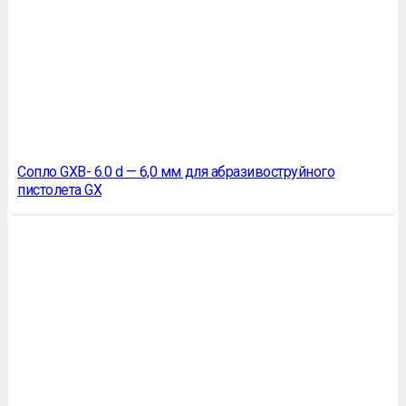
Сопло GXB- 6.0 d — 6,0 мм для абразивоструйного
пистолета GX