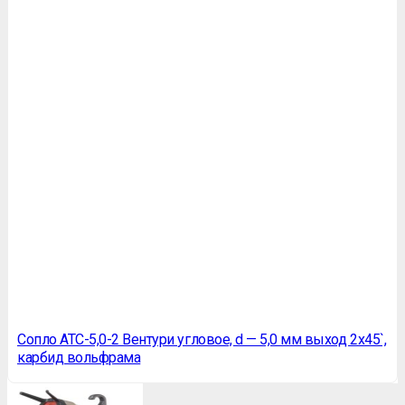
Сопло ATC-5,0-2 Вентури угловое, d — 5,0 мм выход 2х45`,
карбид вольфрама