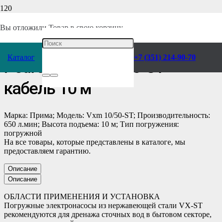
Главная
/
Каталог
/
Насосы
/
Pedrollo
/
Погружные
/
Вы отложили
Товар
в свою корзину.
Насос электрический
Каталог
+7 (351) 214-90-70
Pedrollo Vxm 10/50-ST
кабель 10 м
Марка: Прима; Модель: Vxm 10/50-ST; Производительность:
650 л.мин; Высота подъема: 10 м; Тип погружения:
погружной
На все товары, которые представлены в каталоге, мы
предоставляем гарантию.
Описание
Описание
ОБЛАСТИ ПРИМЕНЕНИЯ И УСТАНОВКА
Погружные электронасосы из нержавеющей стали VX-ST
рекомендуются для дренажа сточных вод в бытовом секторе,