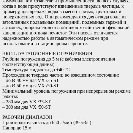
коммунальном хозяйстве и промышленности, во всех случаях,
когда в воде присутствуют взвешенные твердые частицы, к
примеру, для дренажа воды в смеси с грязью, грунтовых и
поверхностных вод. Они рекомендуются для отвода воды из
затопленных подвальных помещений, подземных гаражей и
автомоек, опорожнения отстойников хозяйственно-фекальной
канализации и отвода нечистот. Эти насосы отличаются
надежностью работы в автоматическом режиме при
использовании в стационарном варианте.
ЭКСПЛУАТАЦИОННЫЕ ОГРАНИЧЕНИЯ
Глубина погружения до 5 м (с кабелем электропитания
соответствующей длины)
Температура жидкости до +40 °C
Прохождение твердых частиц во взвешенном состоянии:
– до Ø 40 мм для VX /35-ST
– до Ø 50 мм для VX /50-ST
Минимальный уровень погружения при непрерывном режиме
работы:
– 280 мм для VX /35-ST
– 300 мм для VX /50-ST
РАБОЧИЙ ДИАПАЗОН
Производительность до 650 л/мин (39 м3/ч)
Напор до 15 м