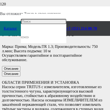
Главная
/
Каталог
/
Насосы
/
Pedrollo
/
Погружные
/
Вы отложили
Товар
в свою корзину.
Насос электрический
Каталог
+7 (351) 214-90-70
Pedrollo Tritus TR 1.3
Марка: Прима; Модель:TR 1.3; Производительность: 750
л.мин; Высота подъема: 10 м
Осуществляем гарантийное и постгарантийное
обслуживание.
Описание
Описание
ОБЛАСТИ ПРИМЕНЕНИЯ И УСТАНОВКА
Насосы серии TRITUS с измельчителем, изготовленные из
толстостенного чугуна, характеризующегося высокой
прочностью, стойкостью к абразивному воздействию и
долговечностью. Насосы оснащены ИЗМЕЛЬЧИТЕЛЕМ из
закалённой нержавеющей стали, что позволяет измельчать
твёрдые частицы и волокна, содержащиеся в сточных водах