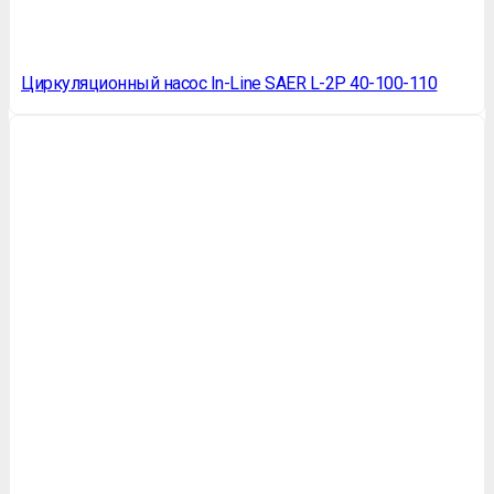
Циркуляционный насос In-Line SAER L-2P 40-100-110