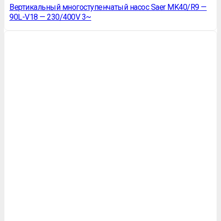
Вертикальный многоступенчатый насос Saer MK40/R9 —
90L-V18 — 230/400V 3~