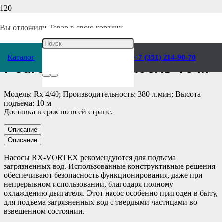
Главная
/
Каталог
/
Насосы
/
Pedrollo
/
Погружные
/
Вы отложили
Товар
в свою корзину.
Насос электрический
Каталог
+7 (351) 214-90-70
Pedrollo Rx 4/40 кабель 10 м
Модель: Rx 4/40; Производительность: 380 л.мин; Высота
подъема: 10 м
Доставка в срок по всей стране.
Описание
Описание
Насосы RX-VORTEX рекомендуются для подъема
загрязненных вод. Использованные конструктивные решения
обеспечивают безопасность функционирования, даже при
непрерывном использовании, благодаря полному
охлаждению двигателя. Этот насос особенно пригоден в быту,
для подъема загрязненных вод с твердыми частицами во
взвешенном состоянии.