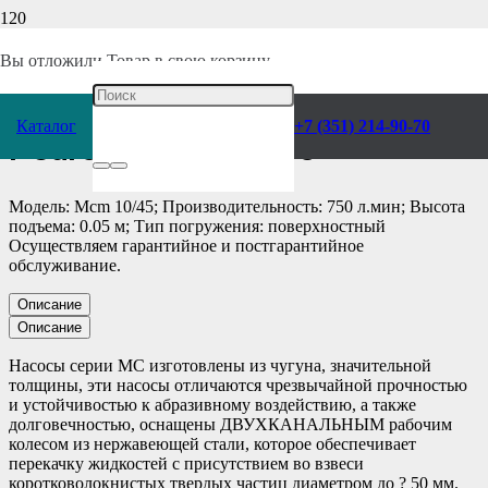
Главная
/
Каталог
/
Насосы
/
Pedrollo
/
Погружные
/
Вы отложили
Товар
в свою корзину.
Насос электрический
Каталог
+7 (351) 214-90-70
Pedrollo Mcm 10/45
Модель: Mcm 10/45; Производительность: 750 л.мин; Высота
подъема: 0.05 м; Тип погружения: поверхностный
Осуществляем гарантийное и постгарантийное
обслуживание.
Описание
Описание
Насосы серии MC изготовлены из чугуна, значительной
толщины, эти насосы отличаются чрезвычайной прочностью
и устойчивостью к абразивному воздействию, а также
долговечностью, оснащены ДВУХКАНАЛЬНЫМ рабочим
колесом из нержавеющей стали, которое обеспечивает
перекачку жидкостей с присутствием во взвеси
коротковолокнистых твердых частиц диаметром до ? 50 мм.