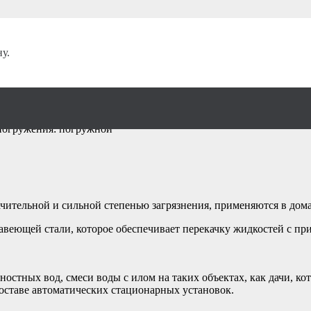
у.
ий Pedrollo Bcm 15
 погружения: погружной
чительной и сильной степенью загрязнения, применяются в дом
ей стали, которое обеспечивает перекачку жидкостей с прис
ностных вод, смеси воды с илом на таких объектах, как дачи, к
оставе автоматических стационарных установок.