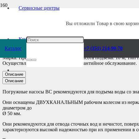
Сервисные центры
Главная
/
Каталог
/
Насосы
/
Pedrollo
/
Погружные
/
Вы отложили
Товар
в свою корзин
Насос электрическ
Контакты
Каталог
+7 (351) 214-90-70
Марка: Прима; Модель: Bcm 15/50; Высота подъема: 10 м; Тип
Осуществляем гарантийное и постгарантийное обслуживание.
Описание
Описание
Погружные насосы BC рекомендуются для подъема воды со зна
Они оснащены ДВУХКАНАЛЬНЫМ рабочим колесом из нержавеющ
диаметром до
Ø 50 мм.
Они рекомендуются для отвода сточных вод и нечистот, поверх
характеризуются высокой надежностью при их применении в с