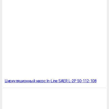
Циркуляционный насос In-Line SAER L-2P 50-112-108