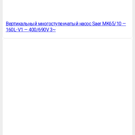
Вертикальный многоступенчатый насос Saer MK65/10 —
160L-V1 — 400/690V 3~