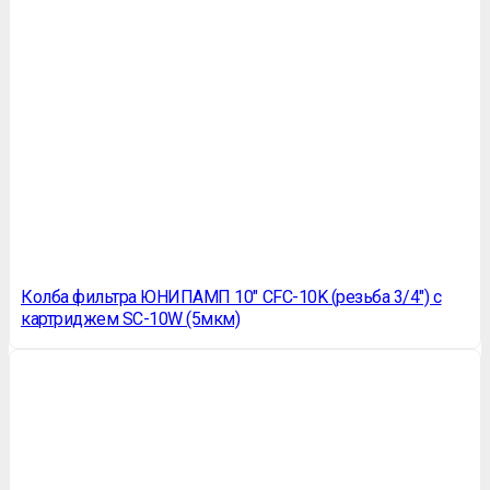
Колба фильтра ЮНИПАМП 10″ CFC-10K (резьба 3/4″) с
картриджем SC-10W (5мкм)