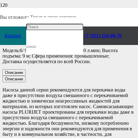
Главная
/
Каталог
/
Насосы
/
Pedrollo
/
Поверхностные
/
Самовсасывающие
/
Вы отложили
Товар
в свою корзину.
Насос Pedrollo Plurijet 6/ 90
Каталог
+7 (351) 214-90-70
Модель:6/ 90; Производительность: 200 л.мин; Высота
подъема: 9 м; Сфера применения: промышленные;
Доставка осуществляется по всей России.
Описание
Описание
Насосы данной серии рекомендуются для перекачки воды
даже в присутствии воздуха смешанного с перекачиваемой
жидкостью и химически неагрессивных жидкостей для
материалов, из которых изготовлен насос. Самовсасывающие
насосы PLURIJET проектированы для перекачки воды даже в
присутствии воздуха смешанного с перекачиваемой
жидкостью. Благодаря бесшумности, низкому потреблению
энергии и надежности они рекомендуются для применения в
быту и в коммунальном хозяйстве, в частности, для