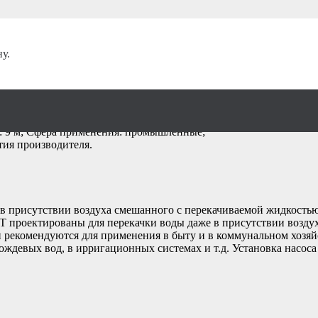
ие
/
у.
ijet 4/130
а: 9 м; Сфера применения: промышленные;
тия производителя.
в присутствии воздуха смешанного с перекачиваемой жидкостью
 проектированы для перекачки воды даже в присутствии воздух
рекомендуются для применения в быту и в коммунальном хозяйс
ождевых вод, в ирригационных системах и т.д. Установка насос