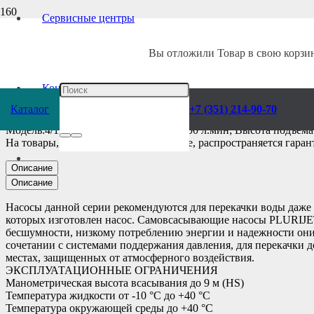
Сервисные центры
Главная
/
Каталог
/
Насосы
/
Pedrollo
/
Поверхностные
/
Самовсасывающ
Вы отложили
Товар
в свою корзин
Насос Pedrollo Plur
Контакты
Каталог
+7 (351) 214-90-70
Модель:4/130; Производительность: 200 л.мин; Высота подъем
На товары, представленные в каталоге, распространяется гаран
Описание
Описание
Насосы данной серии рекомендуются для перекачки воды даже 
которых изготовлен насос. Самовсасывающие насосы PLURIJET
бесшумности, низкому потреблению энергии и надежности они 
сочетании с системами поддержания давления, для перекачки д
местах, защищенных от атмосферного воздействия.
ЭКСПЛУАТАЦИОННЫЕ ОГРАНИЧЕНИЯ
Манометрическая высота всасывания до 9 м (HS)
Температура жидкости от -10 °C до +40 °C
Температура окружающей среды до +40 °C