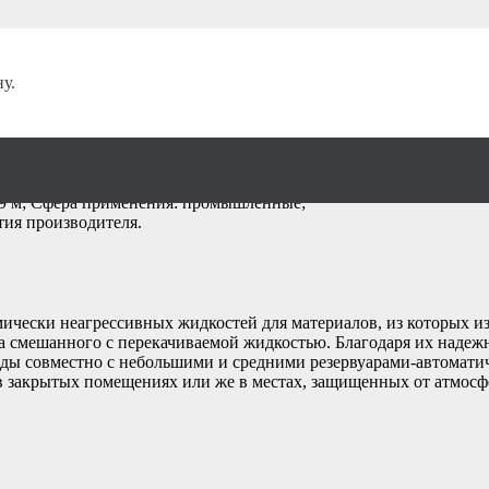
ие
/
у.
wm 2BX
 9 м; Сфера применения: промышленные;
тия производителя.
мически неагрессивных жидкостей для материалов, из которых 
а смешанного с перекачиваемой жидкостью. Благодаря их надежно
 воды совместно с небольшими и средними резервуарами-автомат
я в закрытых помещениях или же в местах, защищенных от атмосф