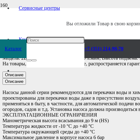
Сервисные центры
Главная
/
Каталог
/
Насосы
/
Pedrollo
/
Поверхностные
/
Самовсасывающ
Вы отложили
Товар
в свою корзин
Насос Pedrollo Js
Контакты
Каталог
+7 (351) 214-90-70
Модель: 2BX; Производительность: 70 л.мин; Высота подъема:
На товары, представленные в каталоге, распространяется гаран
Описание
Описание
Насосы данной серии рекомендуются для перекачки воды и хи
проектированы для перекачки воды даже в присутствии воздух
применяться в быту, в частности, для автоматической подачи
огородов, садов и т.д. Установка насоса должна производитьс
ЭКСПЛУАТАЦИОННЫЕ ОГРАНИЧЕНИЯ
Манометрическая высота всасывания до 9 м (HS)
Температура жидкости от -10 °C до +40 °C
Температура окружающей среды до +40 °C
Максимальное давление в корпусе насоса 6 бар