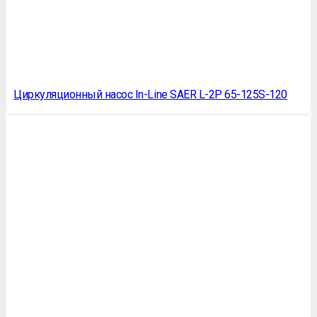
Циркуляционный насос In-Line SAER L-2P 65-125S-120