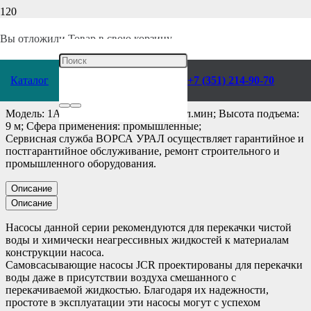
Главная
/
Каталог
/
Насосы
/
Pedrollo
/
Поверхностные
/
Самовсасывающие
/
Вы отложили
Товар
в свою корзину.
Насос Pedrollo Jcrm 1A
Каталог
+7 (351) 214-90-70
Модель: 1A; Производительность: 60 л.мин; Высота подъема:
9 м; Сфера применения: промышленные;
Сервисная служба ВОРСА УРАЛ осуществляет гарантийное и
постгарантийное обслуживание, ремонт строительного и
промышленного оборудования.
Описание
Описание
Насосы данной серии рекомендуются для перекачки чистой
воды и химически неагрессивных жидкостей к материалам
конструкции насоса.
Самовсасывающие насосы JCR проектированы для перекачки
воды даже в присутствии воздуха смешанного с
перекачиваемой жидкостью. Благодаря их надежности,
простоте в эксплуатации эти насосы могут с успехом