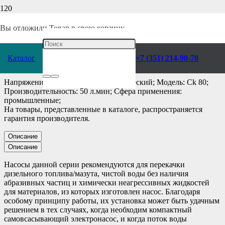
Главная
/
Каталог
/
Насосы
/
Pedrollo
/
Поверхностные
/
Самовсасывающие
/
Вы отложили
Товар
в свою корзину.
Насос Pedrollo Ck 80
Каталог
+7 (351) 214-90-70
Напряжение: 80 В; Привод: электрический; Модель: Ck 80;
Производительность: 50 л.мин; Сфера применения:
промышленные;
На товары, представленные в каталоге, распространяется
гарантия производителя.
Описание
Описание
Насосы данной серии рекомендуются для перекачки
дизельного топлива/мазута, чистой воды без наличия
абразивных частиц и химически неагрессивных жидкостей
для материалов, из которых изготовлен насос. Благодаря
особому принципу работы, их установка может быть удачным
решением в тех случаях, когда необходим компактный
самовсасывающий электронасос, и когда поток воды