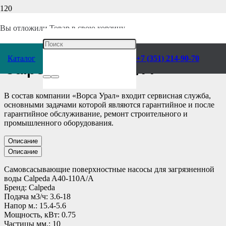
Главная
/
Каталог
/
Насосы
/
Calpeda
/
Фекальные и дренажные
/
Вы отложили
Товар
в свою корзину.
Самовсасывающий насос
Каталог
+7 (351) 214-90-70
Calpeda A40-110A/A
В состав компании «Ворса Урал» входит сервисная служба,
основными задачами которой являются гарантийное и после
гарантийное обслуживание, ремонт строительного и
промышленного оборудования.
Описание
Описание
Самовсасывающие поверхностные насосы для загрязненной
воды Calpeda A40-110A/A
Бренд: Calpeda
Подача м3/ч: 3.6-18
Напор м.: 15.4-5.6
Мощность, кВт: 0.75
Частицы мм.: 10