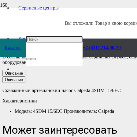
Сервисные центры
Главная
/
Каталог
/
Насосы
/
Calpeda
/
Консольные
/
Скважинные
/
Вы отложили
Товар
в свою корзин
Скважинный Насос
Контакты
Каталог
+7 (351) 214-90-70
В состав компании «Ворса Урал» входит сервисная служба, ос
оборудования.
Описание
Описание
Скважинный артезианский насос Calpeda 4SDM 15/6EC
Характеристики
Модель: 4SDM 15/6EC Производитель: Calpeda
Может заинтересовать