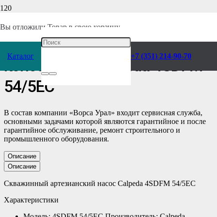
Главная
/
Каталог
/
Насосы
/
Calpeda
/
Консольные
/
Скважинные
/
Вы отложили
Товар
в свою корзину.
Скважинный Насос
Каталог
+7 (351) 214-90-70
консольный Calpeda 4SDFM
54/5EC
В состав компании «Ворса Урал» входит сервисная служба,
основными задачами которой являются гарантийное и после
гарантийное обслуживание, ремонт строительного и
промышленного оборудования.
Описание
Описание
Скважинный артезианский насос Calpeda 4SDFM 54/5EC
Характеристики
Модель: 4SDFM 54/5EC Производитель: Calpeda