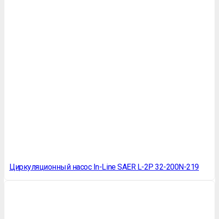
Циркуляционный насос In-Line SAER L-2P 32-200N-219