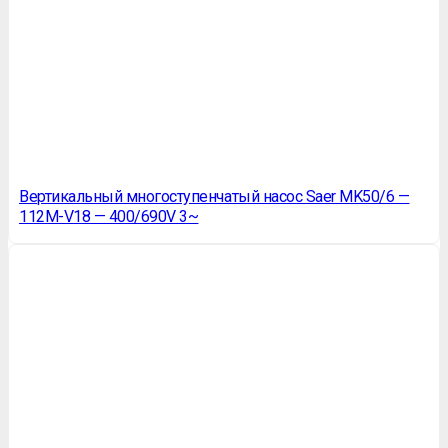
Вертикальный многоступенчатый насос Saer MK50/6 —
112M-V18 — 400/690V 3~