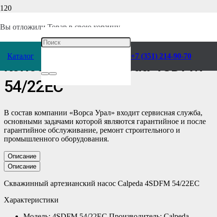
Главная
/
Каталог
/
Насосы
/
Calpeda
/
Консольные
/
Скважинные
/
Вы отложили
Товар
в свою корзину.
Скважинный Насос
Каталог
+7 (351) 214-90-70
консольный Calpeda 4SDFM
54/22EC
В состав компании «Ворса Урал» входит сервисная служба,
основными задачами которой являются гарантийное и после
гарантийное обслуживание, ремонт строительного и
промышленного оборудования.
Описание
Описание
Скважинный артезианский насос Calpeda 4SDFM 54/22EC
Характеристики
Модель: 4SDFM 54/22EC Производитель: Calpeda