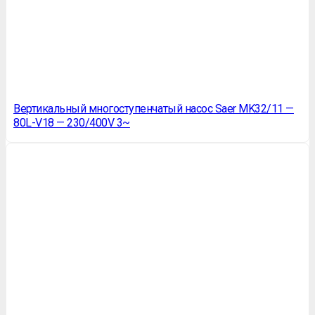
Вертикальный многоступенчатый насос Saer MK32/11 —
80L-V18 — 230/400V 3~