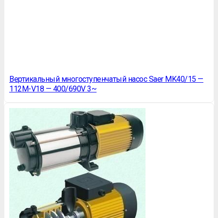
Вертикальный многоступенчатый насос Saer MK40/15 —
112M-V18 — 400/690V 3~