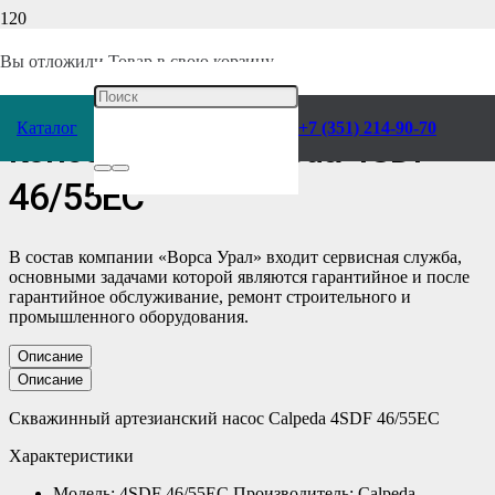
Главная
/
Каталог
/
Насосы
/
Calpeda
/
Консольные
/
Скважинные
/
Вы отложили
Товар
в свою корзину.
Скважинный Насос
Каталог
+7 (351) 214-90-70
консольный Calpeda 4SDF
46/55EC
В состав компании «Ворса Урал» входит сервисная служба,
основными задачами которой являются гарантийное и после
гарантийное обслуживание, ремонт строительного и
промышленного оборудования.
Описание
Описание
Скважинный артезианский насос Calpeda 4SDF 46/55EC
Характеристики
Модель: 4SDF 46/55EC Производитель: Calpeda