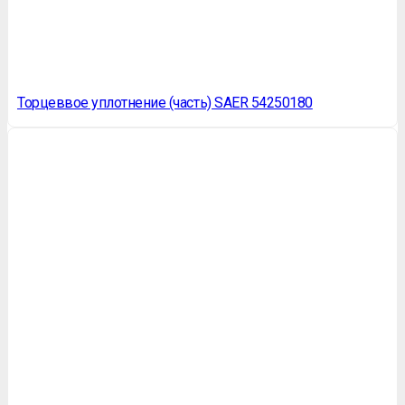
Торцеввое уплотнение (часть) SAER 54250180