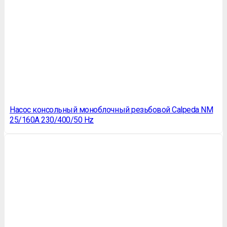
Насос консольный моноблочный резьбовой Calpeda NM
25/160A 230/400/50 Hz