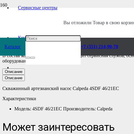
Сервисные центры
Главная
/
Каталог
/
Насосы
/
Calpeda
/
Консольные
/
Скважинные
/
Вы отложили
Товар
в свою корзин
Скважинный Насос
Контакты
Каталог
+7 (351) 214-90-70
В состав компании «Ворса Урал» входит сервисная служба, ос
оборудования.
Описание
Описание
Скважинный артезианский насос Calpeda 4SDF 46/21EC
Характеристики
Модель: 4SDF 46/21EC Производитель: Calpeda
Может заинтересовать