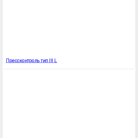
Прессконтроль тип III L