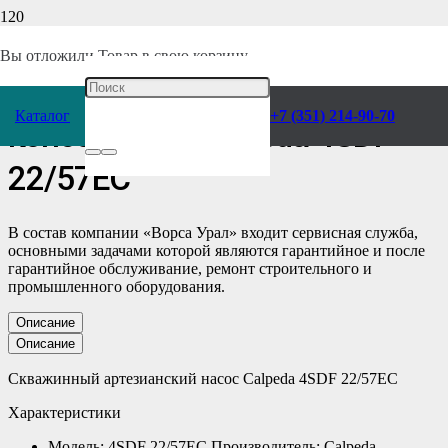
Главная
/
Каталог
/
Насосы
/
Calpeda
/
Консольные
/
Скважинные
/
Вы отложили
Товар
в свою корзину.
Скважинный Насос
Каталог
+7 (351) 214-90-70
консольный Calpeda 4SDF
22/57EC
В состав компании «Ворса Урал» входит сервисная служба,
основными задачами которой являются гарантийное и после
гарантийное обслуживание, ремонт строительного и
промышленного оборудования.
Описание
Описание
Скважинный артезианский насос Calpeda 4SDF 22/57EC
Характеристики
Модель: 4SDF 22/57EC Производитель: Calpeda