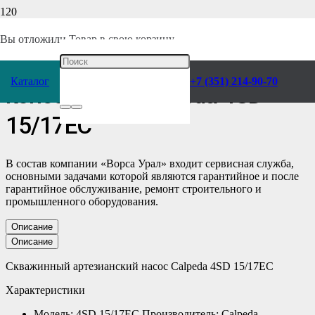
Главная
/
Каталог
/
Насосы
/
Calpeda
/
Консольные
/
Скважинные
/
Вы отложили
Товар
в свою корзину.
Скважинный Насос
Каталог
+7 (351) 214-90-70
консольный Calpeda 4SD
15/17EC
В состав компании «Ворса Урал» входит сервисная служба,
основными задачами которой являются гарантийное и после
гарантийное обслуживание, ремонт строительного и
промышленного оборудования.
Описание
Описание
Скважинный артезианский насос Calpeda 4SD 15/17EC
Характеристики
Модель: 4SD 15/17EC Производитель: Calpeda