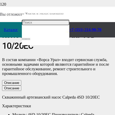
Главная
/
Каталог
/
Насосы
/
Calpeda
/
Консольные
/
Скважинные
/
Вы отложили
Товар
в свою корзину.
Скважинный Насос
Каталог
+7 (351) 214-90-70
консольный Calpeda 4SD
10/20EC
В состав компании «Ворса Урал» входит сервисная служба,
основными задачами которой являются гарантийное и после
гарантийное обслуживание, ремонт строительного и
промышленного оборудования.
Описание
Описание
Скважинный артезианский насос Calpeda 4SD 10/20EC
Характеристики
Модель: 4SD 10/20EC Производитель: Calpeda