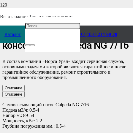
Главная
/
Каталог
/
Насосы
/
Calpeda
/
Консольные
/
Самовсасывающие
/
Вы отложили
Товар
в свою корзину.
Самовсасывающий Насос
Каталог
+7 (351) 214-90-70
консольный Calpeda NG 7/16
В состав компании «Ворса Урал» входит сервисная служба,
основными задачами которой являются гарантийное и после
гарантийное обслуживание, ремонт строительного и
промышленного оборудования.
Описание
Описание
Самовсасывающий насос Calpeda NG 7/16
Подача м3/ч: 0.5-4
Напор м.: 89-54
Мощность, кВт: 2.2
Глубина погружения мм.: 0.5-4