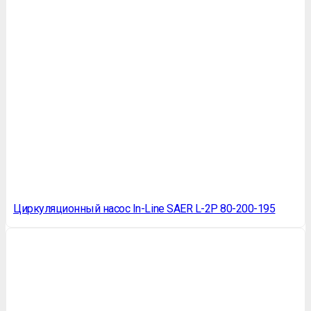
Циркуляционный насос In-Line SAER L-2P 80-200-195