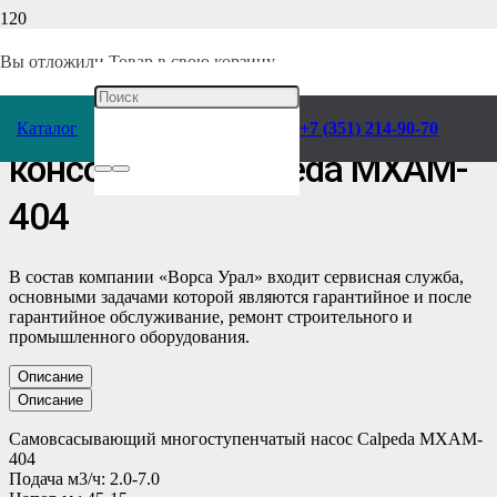
Главная
/
Каталог
/
Насосы
/
Calpeda
/
Консольные
/
Самовсасывающие
/
Вы отложили
Товар
в свою корзину.
Самовсасывающий Насос
Каталог
+7 (351) 214-90-70
консольный Calpeda MXAM-
404
В состав компании «Ворса Урал» входит сервисная служба,
основными задачами которой являются гарантийное и после
гарантийное обслуживание, ремонт строительного и
промышленного оборудования.
Описание
Описание
Самовсасывающий многоступенчатый насос Calpeda MXAM-
404
Подача м3/ч: 2.0-7.0