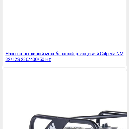
Насос консольный моноблочный фланцевый Calpeda NM
32/12S 230/400/50 Hz