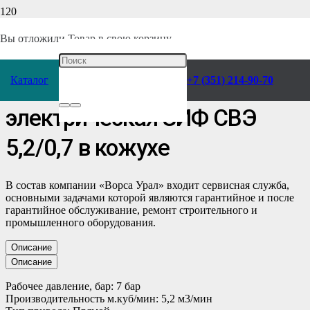
Главная
/
Каталог
/
Компрессоры
/
ЗИФ
/
Электрические
Вы отложили
Товар
в свою корзину.
компрессорные станции
/
Для уличной эксплуатации
/
Каталог
+7 (351) 214-90-70
Станция компрессорная
электрическая ЗИФ СВЭ
5,2/0,7 в кожухе
В состав компании «Ворса Урал» входит сервисная служба,
основными задачами которой являются гарантийное и после
гарантийное обслуживание, ремонт строительного и
промышленного оборудования.
Описание
Описание
Рабочее давление, бар: 7 бар
Производительность м.куб/мин: 5,2 м3/мин