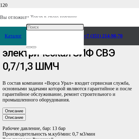
Главная
/
Каталог
/
Компрессоры
/
ЗИФ
/
Электрические
Вы отложили
Товар
в свою корзину.
компрессорные станции
/
Для теплого цеха (от +5°С) с ЧРП
/
Каталог
+7 (351) 214-90-70
Станция компрессорная
электрическая ЗИФ СВЭ
0,7/1,3 ШМЧ
В состав компании «Ворса Урал» входит сервисная служба,
основными задачами которой являются гарантийное и после
гарантийное обслуживание, ремонт строительного и
промышленного оборудования.
Описание
Описание
Рабочее давление, бар: 13 бар
Производительность м.куб/мин: 0,7 м3/мин