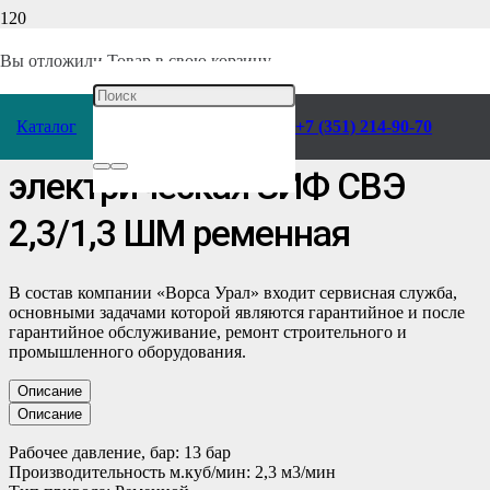
Главная
/
Каталог
/
Компрессоры
/
ЗИФ
/
Электрические
Вы отложили
Товар
в свою корзину.
компрессорные станции
/
Для теплого цеха (от +5°С)
/
Каталог
+7 (351) 214-90-70
Станция компрессорная
электрическая ЗИФ СВЭ
2,3/1,3 ШМ ременная
В состав компании «Ворса Урал» входит сервисная служба,
основными задачами которой являются гарантийное и после
гарантийное обслуживание, ремонт строительного и
промышленного оборудования.
Описание
Описание
Рабочее давление, бар: 13 бар
Производительность м.куб/мин: 2,3 м3/мин