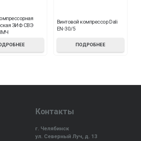
компрессорная
Винтовой компрессор Dali
К
еская ЗИФ СВЭ
EN-30/5
к
 ШМЧ
ОДРОБНЕЕ
ПОДРОБНЕЕ
Контакты
г. Челябинск
ул. Северный Луч, д. 13