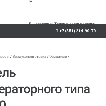
Вы отложили
Товар
в свою корзину.
+7 (351) 214-90-70
ссоры
/
Воздухоподготовка
/
Осушители
/
ель
раторного типа
0