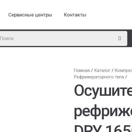
Сервисные центры
Контакты
Главная
/
Каталог
/
Компре
Рефрижераторного типа
/
Осушит
рефриже
DRY 165