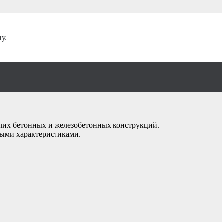
/
Вибраторы глубинные
/
Инверторы
/
у.
ого вибратора ИСП-
очих бетонных и железобетонных конструкций.
ными характеристиками.